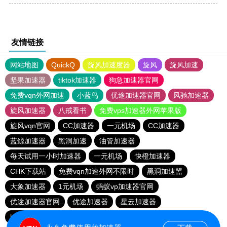
友情链接
网站地图
QuickQ
旋风加速度器
旋风
旋风加速
坚果加速器
tiktok加速器
狗急加速器官网
免费vqn外网加速
小蓝鸟
优途加速器官网
风驰加速器
旋风加速器
八戒看书
免费vps加速器外网苹果版
旋风vqn官网
CC加速器
一元机场
CC加速器
蓝鲸加速器
黑洞加速
油管加速器
每天试用一小时加速器
一元机场
快橙加速器
CHK下载站
免费vqn加速外网不限时
黑洞加速噐
大象加速器
1元机场
蚂蚁vp加速器官网
优途加速器官网
优途加速器
星云加速器
hammer加速器
每天试用一小时加速器
黑洞加速