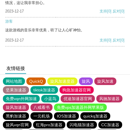
情况，这让我非常担心。
2023-12-17
支持
[0]
反对
[0]
游客
这款游戏的音乐非常优美，听了让人心旷神怡。
2023-12-17
支持
[0]
反对
[0]
友情链接
网站地图
QuickQ
旋风加速度器
旋风
旋风加速
坚果加速器
tiktok加速器
狗急加速器官网
免费vqn外网加速
小蓝鸟
优途加速器官网
风驰加速器
旋风加速器
八戒看书
免费vps加速器外网苹果版
黑豹加速器
一元机场
IOS加速器
quickq加速器
旋风vqn官网
红海pro加速器
闪电猫加速器
CC加速器