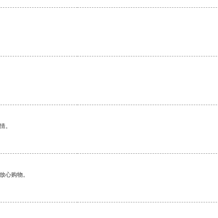
情。
够放心购物。