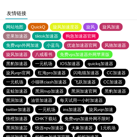
友情链接
网站地图
QuickQ
旋风加速度器
旋风
旋风加速
坚果加速器
tiktok加速器
狗急加速器官网
免费vqn外网加速
小蓝鸟
优途加速器官网
风驰加速器
旋风加速器
八戒看书
免费vps加速器外网苹果版
黑豹加速器
一元机场
IOS加速器
quickq加速器
旋风vqn官网
红海pro加速器
闪电猫加速器
CC加速器
一元机场
小猫咪ciash加速器
飞跃加速器
CC加速器
蓝鲸加速器
黑洞nvp加速器
黑洞加速官网
黑豹加速器
黑洞加速
油管加速器
每天试用一小时加速器
twitter加速器
一元机场
ins加速器
旋风vqn加速
快橙加速器
CHK下载站
免费vqn加速外网不限时
黑洞加速噐
快连npv加速器
大象加速器
1元机场