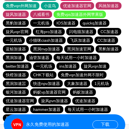
免费vqn外网加速
小蓝鸟
优途加速器官网
风驰加速器
旋风加速器
八戒看书
免费vps加速器外网苹果版
黑豹加速器
一元机场
IOS加速器
quickq加速器
旋风vqn官网
红海pro加速器
闪电猫加速器
CC加速器
一元机场
小猫咪ciash加速器
飞跃加速器
CC加速器
蓝鲸加速器
黑洞nvp加速器
黑洞加速官网
黑豹加速器
黑洞加速
油管加速器
每天试用一小时加速器
twitter加速器
一元机场
ins加速器
旋风vqn加速
快橙加速器
CHK下载站
免费vqn加速外网不限时
黑洞加速噐
快连npv加速器
大象加速器
1元机场
银河加速器
蚂蚁vp加速器官网
蚂蚁加速器
优途加速器官网
旋风pvn加速器
优途加速器
星云加速器
hammer加速器
每天试用一小时加速器
黑洞加速
永久免费使用的加速器
下载