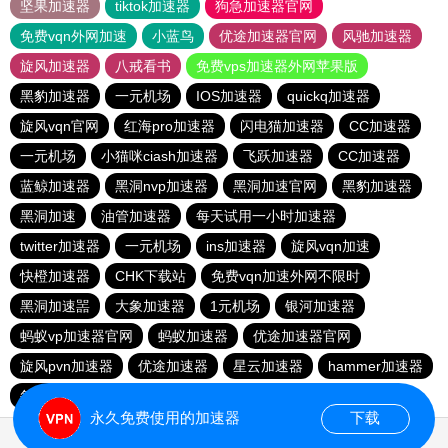
坚果加速器
tiktok加速器
狗急加速器官网
免费vqn外网加速
小蓝鸟
优途加速器官网
风驰加速器
旋风加速器
八戒看书
免费vps加速器外网苹果版
黑豹加速器
一元机场
IOS加速器
quickq加速器
旋风vqn官网
红海pro加速器
闪电猫加速器
CC加速器
一元机场
小猫咪ciash加速器
飞跃加速器
CC加速器
蓝鲸加速器
黑洞nvp加速器
黑洞加速官网
黑豹加速器
黑洞加速
油管加速器
每天试用一小时加速器
twitter加速器
一元机场
ins加速器
旋风vqn加速
快橙加速器
CHK下载站
免费vqn加速外网不限时
黑洞加速噐
大象加速器
1元机场
银河加速器
蚂蚁vp加速器官网
蚂蚁加速器
优途加速器官网
旋风pvn加速器
优途加速器
星云加速器
hammer加速器
每天试用一小时加速器
黑洞加速
永久免费使用的加速器
下载