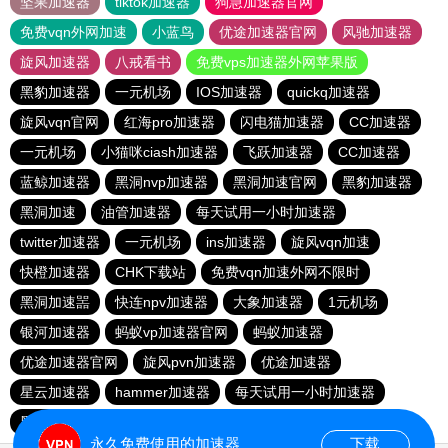
坚果加速器
tiktok加速器
狗急加速器官网
免费vqn外网加速
小蓝鸟
优途加速器官网
风驰加速器
旋风加速器
八戒看书
免费vps加速器外网苹果版
黑豹加速器
一元机场
IOS加速器
quickq加速器
旋风vqn官网
红海pro加速器
闪电猫加速器
CC加速器
一元机场
小猫咪ciash加速器
飞跃加速器
CC加速器
蓝鲸加速器
黑洞nvp加速器
黑洞加速官网
黑豹加速器
黑洞加速
油管加速器
每天试用一小时加速器
twitter加速器
一元机场
ins加速器
旋风vqn加速
快橙加速器
CHK下载站
免费vqn加速外网不限时
黑洞加速噐
快连npv加速器
大象加速器
1元机场
银河加速器
蚂蚁vp加速器官网
蚂蚁加速器
优途加速器官网
旋风pvn加速器
优途加速器
星云加速器
hammer加速器
每天试用一小时加速器
黑洞加速
永久免费使用的加速器
下载