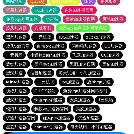
网站地图
QuickQ
旋风加速度器
旋风
旋风加速
坚果加速器
tiktok加速器
狗急加速器官网
免费vqn外网加速
小蓝鸟
优途加速器官网
风驰加速器
旋风加速器
八戒看书
免费vps加速器外网苹果版
黑豹加速器
一元机场
IOS加速器
quickq加速器
旋风vqn官网
红海pro加速器
闪电猫加速器
CC加速器
一元机场
小猫咪ciash加速器
飞跃加速器
CC加速器
蓝鲸加速器
黑洞nvp加速器
黑洞加速官网
黑豹加速器
黑洞加速
油管加速器
每天试用一小时加速器
twitter加速器
一元机场
ins加速器
旋风vqn加速
快橙加速器
CHK下载站
免费vqn加速外网不限时
黑洞加速噐
快连npv加速器
大象加速器
1元机场
银河加速器
蚂蚁vp加速器官网
蚂蚁加速器
优途加速器官网
旋风pvn加速器
优途加速器
星云加速器
hammer加速器
每天试用一小时加速器