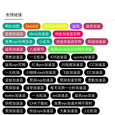
友情链接
网站地图
QuickQ
旋风加速度器
旋风
旋风加速
坚果加速器
tiktok加速器
狗急加速器官网
免费vqn外网加速
小蓝鸟
优途加速器官网
风驰加速器
旋风加速器
八戒看书
免费vps加速器外网苹果版
黑豹加速器
一元机场
IOS加速器
quickq加速器
旋风vqn官网
红海pro加速器
闪电猫加速器
CC加速器
一元机场
小猫咪ciash加速器
飞跃加速器
CC加速器
蓝鲸加速器
黑洞nvp加速器
黑洞加速官网
黑豹加速器
黑洞加速
油管加速器
每天试用一小时加速器
twitter加速器
一元机场
ins加速器
旋风vqn加速
快橙加速器
CHK下载站
免费vqn加速外网不限时
黑洞加速噐
快连npv加速器
大象加速器
1元机场