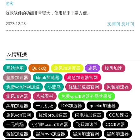
游客
这款软件的功能非常强大，使用起来非常方便。
2023-12-23
支持
[0]
反对
[0]
友情链接
网站地图
QuickQ
旋风加速度器
旋风
旋风加速
坚果加速器
tiktok加速器
狗急加速器官网
免费vqn外网加速
小蓝鸟
优途加速器官网
风驰加速器
旋风加速器
八戒看书
免费vps加速器外网苹果版
黑豹加速器
一元机场
IOS加速器
quickq加速器
旋风vqn官网
红海pro加速器
闪电猫加速器
CC加速器
一元机场
小猫咪ciash加速器
飞跃加速器
CC加速器
蓝鲸加速器
黑洞nvp加速器
黑洞加速官网
黑豹加速器